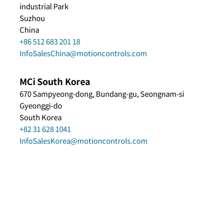
industrial Park
Suzhou
China
+86 512 683 201 18
InfoSalesChina@motioncontrols.com
MCi South Korea
670 Sampyeong-dong, Bundang-gu, Seongnam-si
Gyeonggi-do
South Korea
+82 31 628 1041
InfoSalesKorea@motioncontrols.com