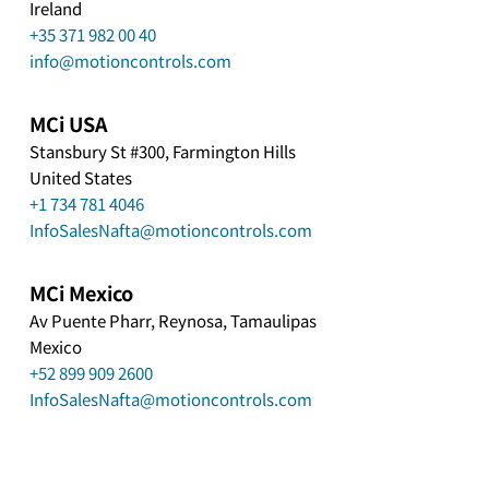
Ireland
+35 371 982 00 40
info@motioncontrols.com
MCi USA
Stansbury St #300, Farmington Hills
United States
+1 734 781 4046
InfoSalesNafta@motioncontrols.com
MCi Mexico
Av Puente Pharr, Reynosa, Tamaulipas
Mexico
+52 899 909 2600
InfoSalesNafta@motioncontrols.com