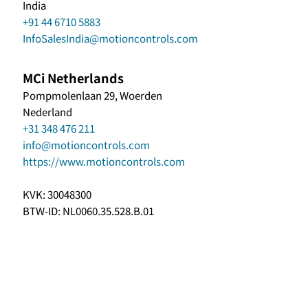
India
+91 44 6710 5883
InfoSalesIndia@motioncontrols.com
MCi Netherlands
Pompmolenlaan 29, Woerden
Nederland
+31 348 476 211
info@motioncontrols.com
https://www.motioncontrols.com
KVK: 30048300
BTW-ID: NL0060.35.528.B.01