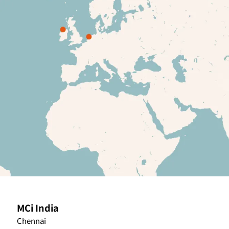
MCi India
Chennai